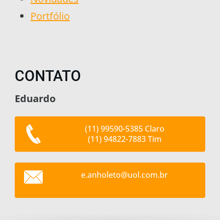
Portfólio
CONTATO
Eduardo
(11) 99590-5385 Claro
(11) 94822-7883 Tim
e.anhole
to@uol.c
om.br