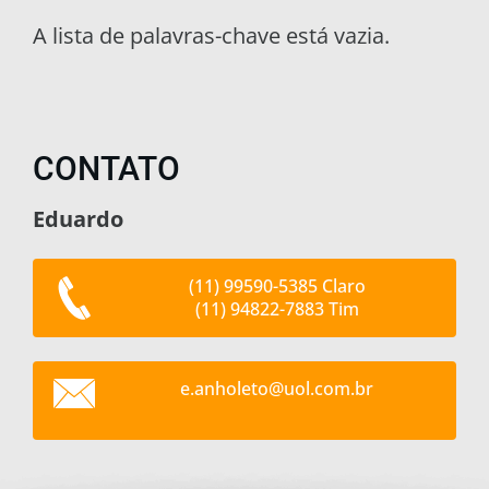
A lista de palavras-chave está vazia.
CONTATO
Eduardo
(11) 99590-5385 Claro
(11) 94822-7883 Tim
e.anhole
to@uol.c
om.br